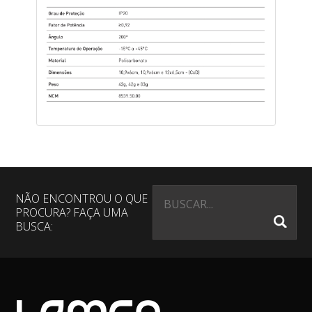
LED TUBULAR T8 PROCEL
Ficha Técnica
Procel Info
NÃO ENCONTROU O QUE
As lâmpadas LED Tubulares T8 foram
PROCURA? FAÇA UMA
desenvolvidas para substituir as
BUSCA:
lâmpadas fluorescentes
convencionais, gerando economia e
aumento da vida útil nas mais diversas
aplicações.