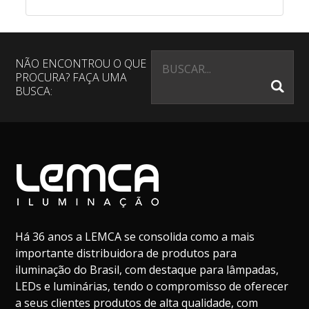
WALL WASHER RGBW
Ficha Técnica
Luminária LED de sobrepor para realce de
NÃO ENCONTROU O QUE
detalhes arquitetônicos, para uso exterior,
PROCURA? FAÇA UMA
BUSCA:
com formato rígido e
compacto, com corpo em alumínio e
difusor em cristal temperado.
Características
Há 36 anos a LEMCA se consolida como a mais
Potência: 36W
importante distribuidora de produtos para
Alimentação: 24Vcc
iluminação do Brasil, com destaque para lâmpadas,
LEDs e luminárias, tendo o compromisso de oferecer
Fluxo luminoso: 1.800 lm
a seus clientes produtos de alta qualidade, com
Eficiência: 50 lm/W