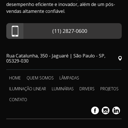
desempenho eficiente e inovador, além de um pós-
Temperatura de cor: 3000K ou 6500K
vendas altamente confiável.
Facho: 15ºx45º
Proteção: IP66
Proteção contra impactos mecânicos: IK04
(11) 2827-0600
Temperatura de operação: -40ºC~+50ºC
Temperatura de armazenagem: -40ºC~+70ºC
Sistema de controle: ON/OFF (não dimerizável)
Rua Catalunha, 350 - Jaguaré | São Paulo - SP,
05329-030
Garantia: 3 anos
Dimensões: 1.046x100x100 mm
HOME
QUEM SOMOS
LÂMPADAS
ILUMINAÇÃO LINEAR
LUMINÁRIAS
DRIVERS
PROJETOS
CONTATO