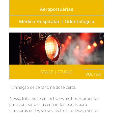
Aeroportuárias
Médico Hospitalar | Odontológica
STAGE | STUDIO
VOLTAR
Iluminação de cenário na dose certa.
Nessa linha, você encontra os melhores produtos
para compor o seu cenário: lâmpadas para
emissoras de TV, shows, teatros, rodeios, eventos