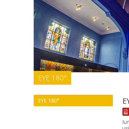
EYE 180°
E
EYE 180°
lu
us