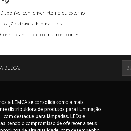
IP66
Disponível com driver interno ou externo
Fixação atráves de parafusos
Cores: branco, preto e marrom corten
A BUSCA:
nos a LEMCA se consolida como a mais
nte distribuidora de produtos para iluminação
il, com destaque para lâmpadas, LEDs e
ias, tendo o compromisso de oferecer a seus
s produtos de alta qualidade, com desempenho