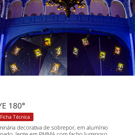
YE 180°
Ficha Técnica
minária decorativa de sobrepor, em alumínio
inado, lente em PMMA com facho luminoso