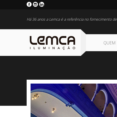
Há 36 anos a Lemca é a referência no fornecimento de
QUEM