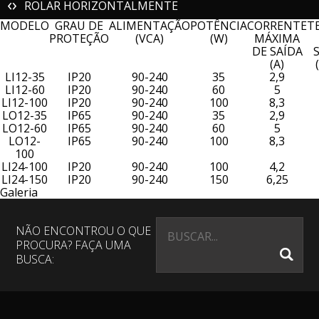
ROLAR HORIZONTALMENTE
MODELO
GRAU DE
ALIMENTAÇÃO
POTÊNCIA
CORRENTE
T
PROTEÇÃO
(VCA)
(W)
MÁXIMA
DE SAÍDA
(A)
LI12-35
IP20
90-240
35
2,9
LI12-60
IP20
90-240
60
5
LI12-100
IP20
90-240
100
8,3
LO12-35
IP65
90-240
35
2,9
LO12-60
IP65
90-240
60
5
LO12-
IP65
90-240
100
8,3
100
LI24-100
IP20
90-240
100
4,2
LI24-150
IP20
90-240
150
6,25
Galeria
NÃO ENCONTROU O QUE
PROCURA? FAÇA UMA
BUSCA: