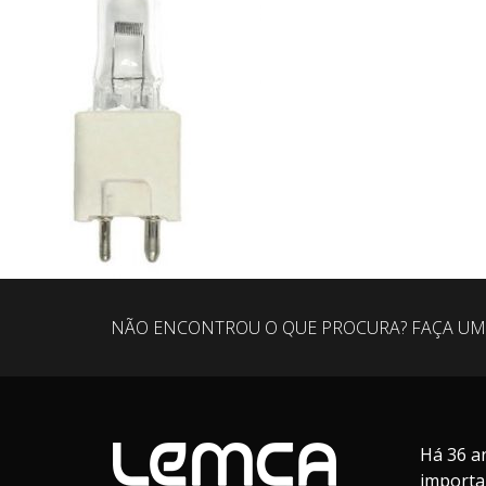
NÃO ENCONTROU O QUE PROCURA? FAÇA UM
Há 36 a
importa