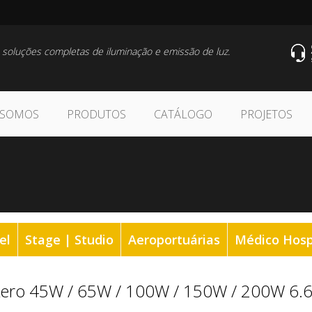
 soluções completas de iluminação e emissão de luz.
 SOMOS
PRODUTOS
CATÁLOGO
PROJETOS
el
Stage | Studio
Aeroportuárias
Médico Hosp
ero 45W / 65W / 100W / 150W / 200W 6.