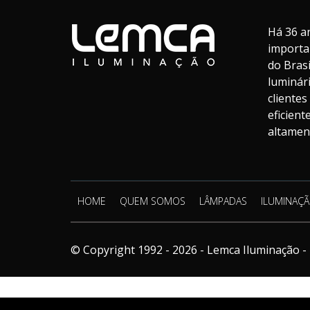
Há 36 a
importa
do Bras
luminár
cliente
eficien
altament
HOME
QUEM SOMOS
LÂMPADAS
ILUMINAÇÃ
© Copyright 1992 - 2026 - Lemca Iluminação - 