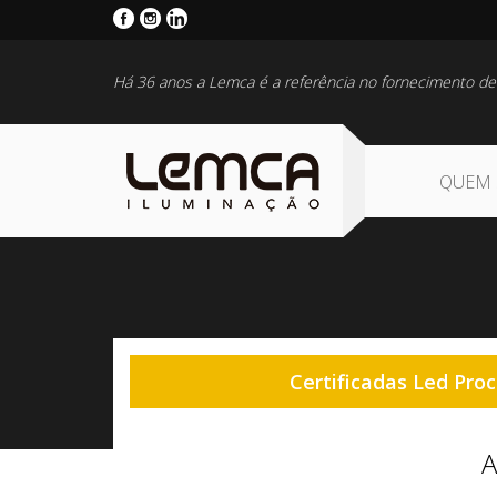
Há 36 anos a Lemca é a referência no fornecimento de
QUEM
Certificadas Led Proc
A