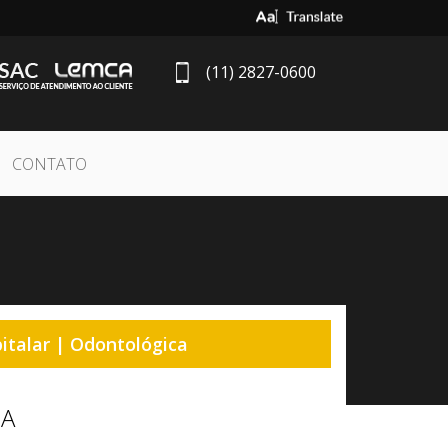
Select Language
▼
(11) 2827-0600
CONTATO
italar | Odontológica
6A