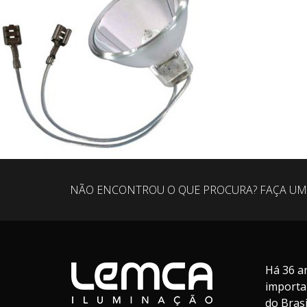
NÃO ENCONTROU O QUE PROCURA? FAÇA UM
Há 36 a
importa
do Bras