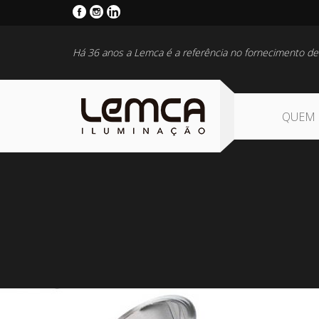
Há 36 anos a Lemca é a referência no fornecimento de
QUEM