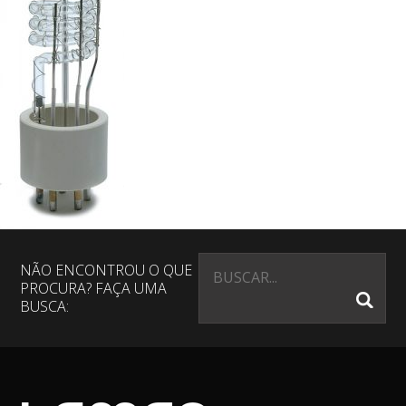
NÃO ENCONTROU O QUE
PROCURA? FAÇA UMA
BUSCA: