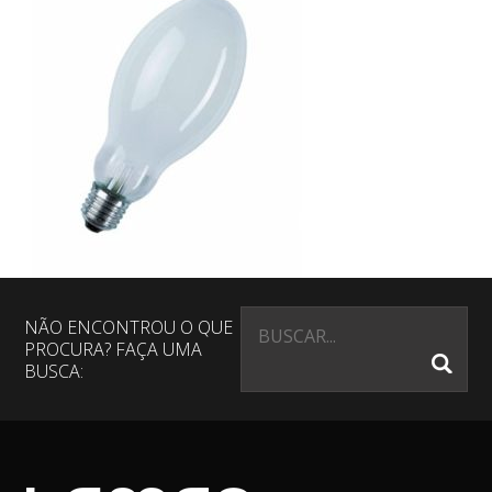
NÃO ENCONTROU O QUE
PROCURA? FAÇA UMA
BUSCA: