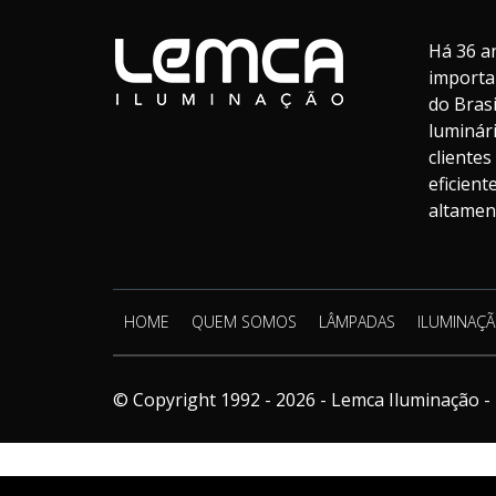
Há 36 a
importa
do Bras
luminár
cliente
eficien
altament
HOME
QUEM SOMOS
LÂMPADAS
ILUMINAÇÃ
© Copyright 1992 - 2026 - Lemca Iluminação - 