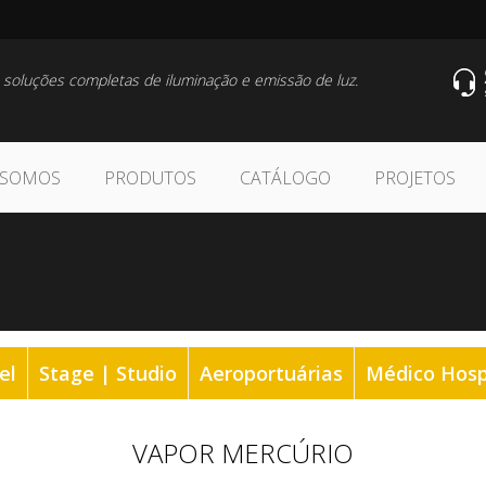
 soluções completas de iluminação e emissão de luz.
 SOMOS
PRODUTOS
CATÁLOGO
PROJETOS
el
Stage | Studio
Aeroportuárias
Médico Hosp
VAPOR MERCÚRIO