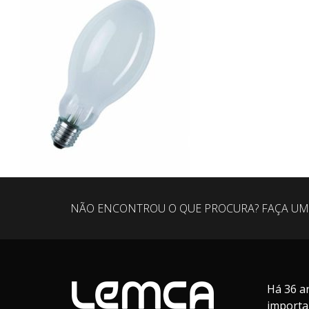
NÃO ENCONTROU O QUE PROCURA? FAÇA UM
Há 36 a
importa