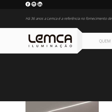
Há 36 anos a Lemca é a referência no fornecimento de
QUEM