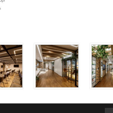
upi
o