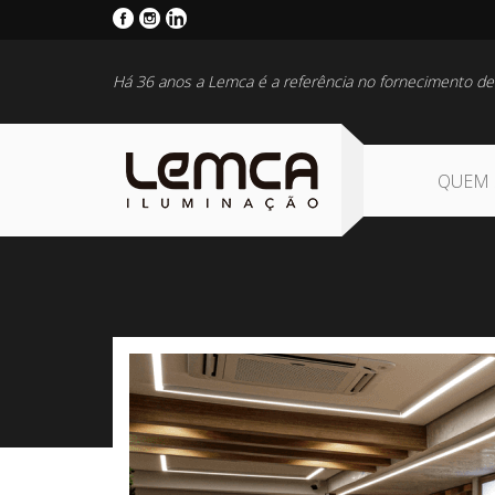
Há 36 anos a Lemca é a referência no fornecimento de
QUEM