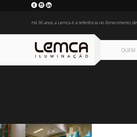
Há 36 anos a Lemca é a referência no fornecimento de
QUEM