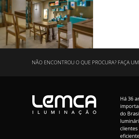
NÃO ENCONTROU O QUE PROCURA? FAÇA UM
Há 36 a
importa
do Bras
luminár
cliente
eficien