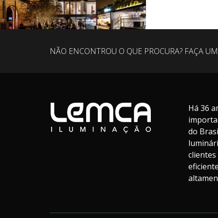
NÃO ENCONTROU O QUE PROCURA? FAÇA UM
Há 36 a
importa
do Bras
luminár
cliente
eficien
altament