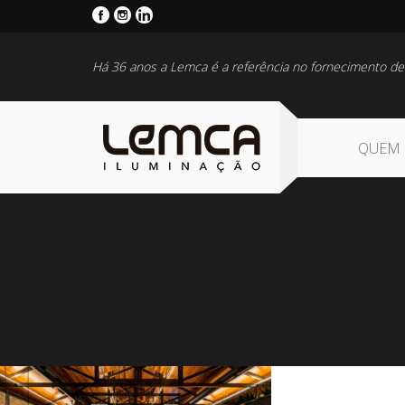
Há 36 anos a Lemca é a referência no fornecimento de
QUEM