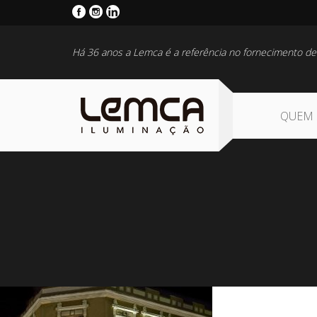
Há 36 anos a Lemca é a referência no fornecimento de
QUEM