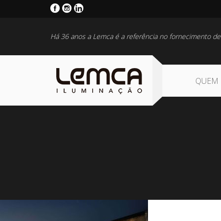
Há 36 anos a Lemca é a referência no fornecimento de
QUEM