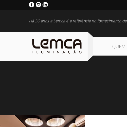
Há 36 anos a Lemca é a referência no fornecimento de
QUEM