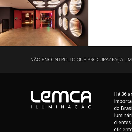
NÃO ENCONTROU O QUE PROCURA? FAÇA UM
Há 36 a
importa
do Bras
luminár
cliente
eficien