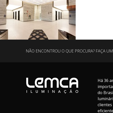
NÃO ENCONTROU O QUE PROCURA? FAÇA UM
Há 36 a
importa
do Bras
luminár
cliente
eficien