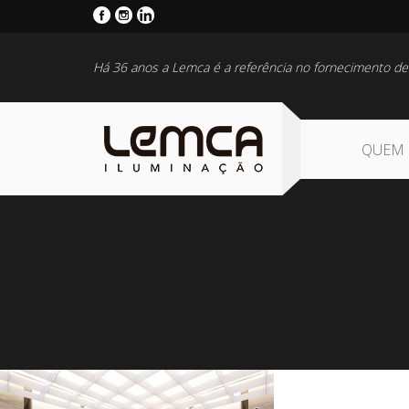
Há 36 anos a Lemca é a referência no fornecimento de
QUEM