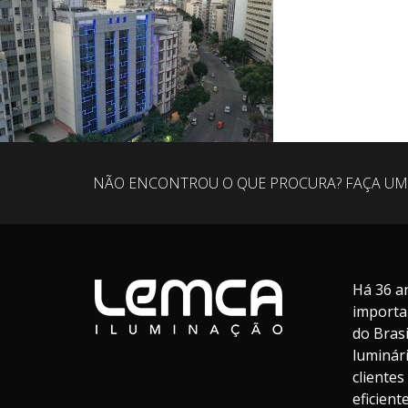
NÃO ENCONTROU O QUE PROCURA? FAÇA UM
Há 36 a
importa
do Bras
luminár
cliente
eficien