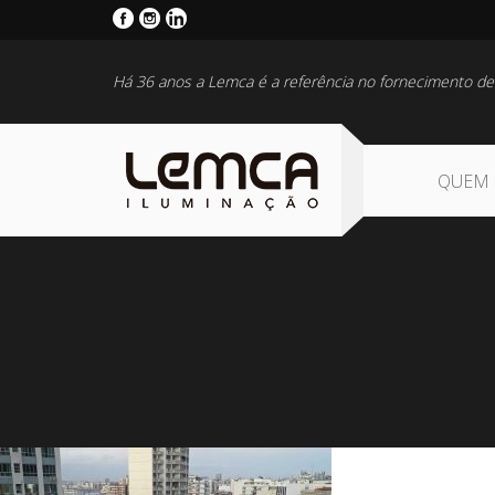
Há 36 anos a Lemca é a referência no fornecimento de
QUEM