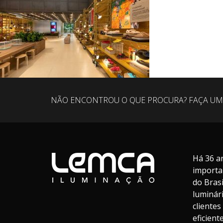
NÃO ENCONTROU O QUE PROCURA? FAÇA UM
Há 36 a
importa
do Bras
luminár
cliente
eficien