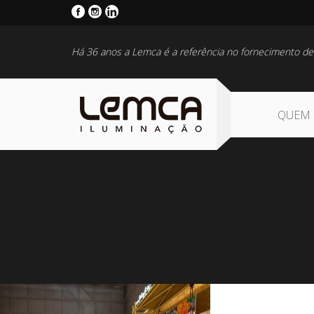
Há 36 anos a Lemca é a referência no fornecimento de
QUEM