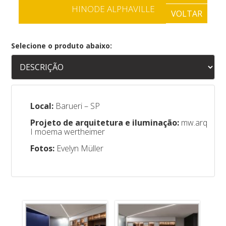
HINODE ALPHAVILLE
VOLTAR
Selecione o produto abaixo:
Local:
Barueri – SP
Projeto de arquitetura e iluminação:
mw.arq
I moema wertheimer
Fotos:
Evelyn Müller