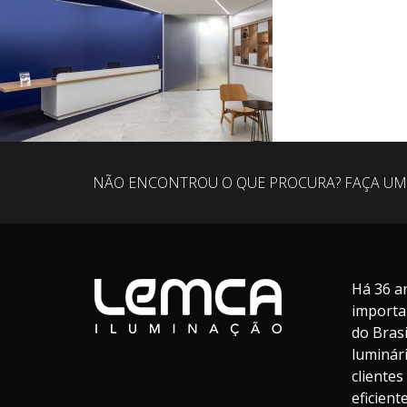
NÃO ENCONTROU O QUE PROCURA? FAÇA UM
Há 36 a
importa
do Bras
luminár
cliente
eficien