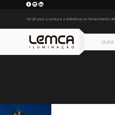
Há 36 anos a Lemca é a referência no fornecimento de
QUEM