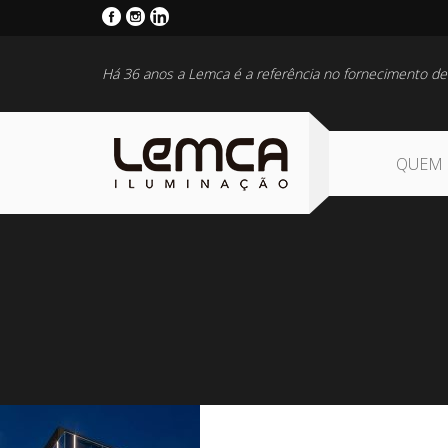
Há 36 anos a Lemca é a referência no fornecimento de
QUEM