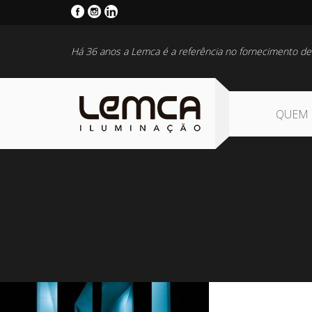
Há 36 anos a Lemca é a referência no fornecimento de
QUEM