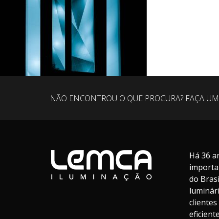
NÃO ENCONTROU O QUE PROCURA? FAÇA UM
Há 36 a
importa
do Bras
luminár
cliente
eficien