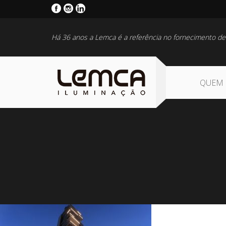
Há 36 anos a Lemca é a referência no fornecimento de
QUEM