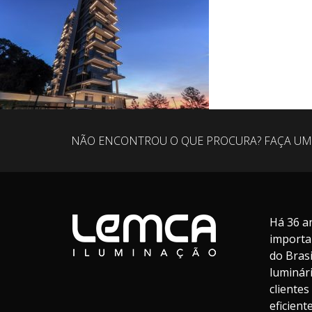
NÃO ENCONTROU O QUE PROCURA? FAÇA UM
Há 36 a
importa
do Bras
luminár
cliente
eficien