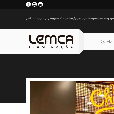
Há 36 anos a Lemca é a referência no fornecimento de
QUEM