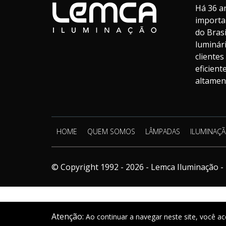
Há 36 a
importa
do Bras
luminár
cliente
eficien
altament
HOME
QUEM SOMOS
LÂMPADAS
ILUMINAÇÃ
© Copyright 1992 - 2026 - Lemca Iluminação - 
Atenção:
Ao continuar a navegar neste site, você ac