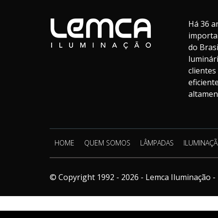
Há 36 a
importa
do Bras
luminár
cliente
eficien
altament
HOME
QUEM SOMOS
LÂMPADAS
ILUMINAÇÃ
© Copyright 1992 - 2026 - Lemca Iluminação - 