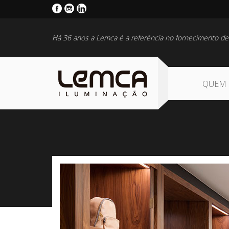
Há 36 anos a Lemca é a referência no fornecimento de
QUEM