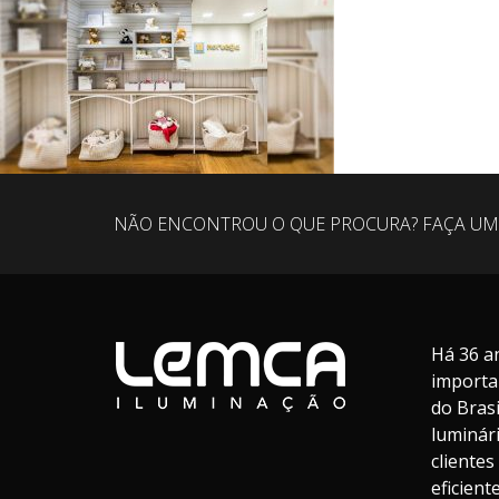
NÃO ENCONTROU O QUE PROCURA? FAÇA UM
Há 36 a
importa
do Bras
luminár
cliente
eficien