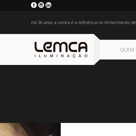
Há 36 anos a Lemca é a referência no fornecimento de
QUEM