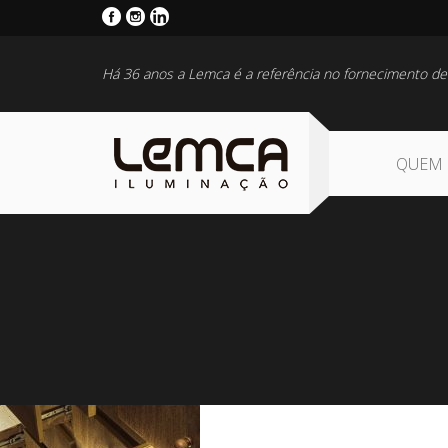
Há 36 anos a Lemca é a referência no fornecimento de
QUEM