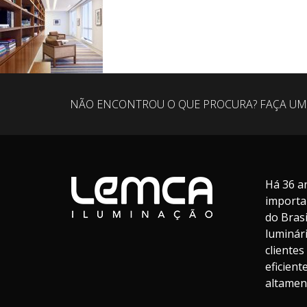
NÃO ENCONTROU O QUE PROCURA? FAÇA UM
Há 36 a
importa
do Bras
luminár
cliente
eficien
altament