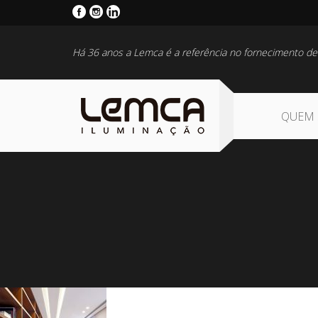
Há 36 anos a Lemca é a referência no fornecimento de
QUEM