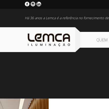
Há 36 anos a Lemca é a referência no fornecimento de
QUEM