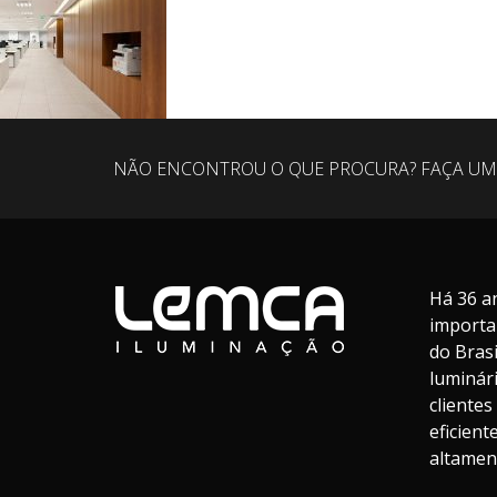
NÃO ENCONTROU O QUE PROCURA? FAÇA UM
Há 36 a
importa
do Bras
luminár
cliente
eficien
altament