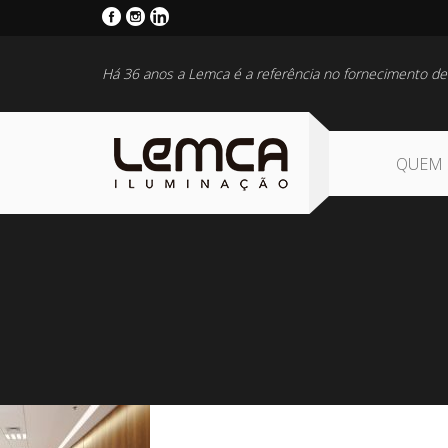
Há 36 anos a Lemca é a referência no fornecimento de
QUEM