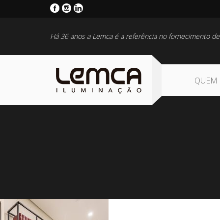
Há 36 anos a Lemca é a referência no fornecimento de
QUEM