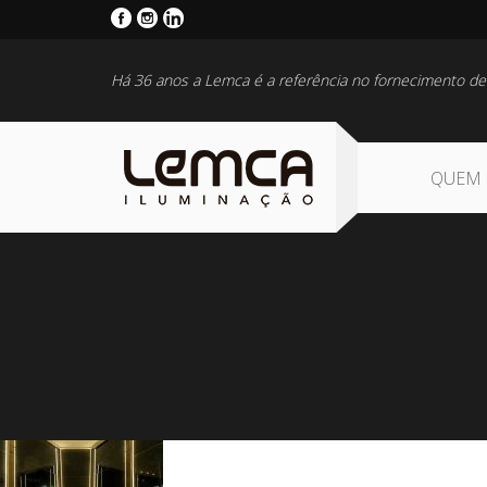
Há 36 anos a Lemca é a referência no fornecimento de
QUEM