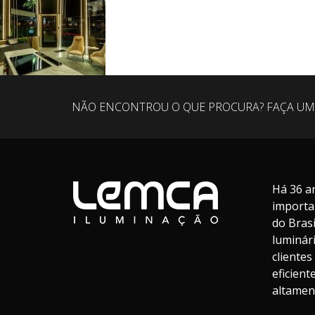
NÃO ENCONTROU O QUE PROCURA? FAÇA UM
Há 36 a
importa
do Bras
luminár
cliente
eficien
altament