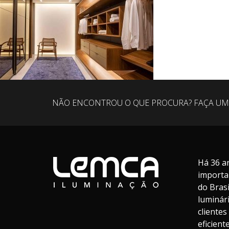
NÃO ENCONTROU O QUE PROCURA? FAÇA UM
Há 36 a
importa
do Bras
luminár
cliente
eficien