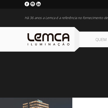
Há 36 anos a Lemca é a referência no fornecimento de
QUEM