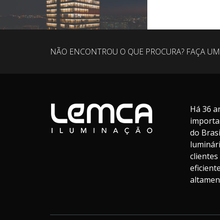
NÃO ENCONTROU O QUE PROCURA? FAÇA UM
Há 36 a
importa
do Bras
luminár
cliente
eficien
altament