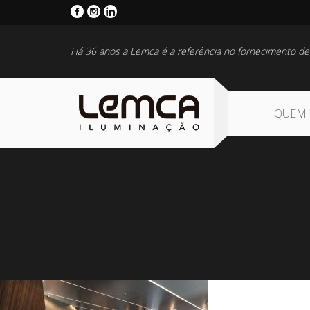
Há 36 anos a Lemca é a referência no fornecimento de
QUEM