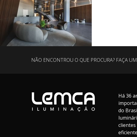
NÃO ENCONTROU O QUE PROCURA? FAÇA UM
Há 36 a
importa
do Bras
luminár
cliente
eficien