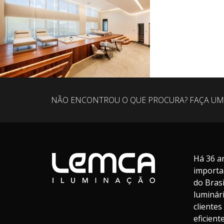
NÃO ENCONTROU O QUE PROCURA? FAÇA UM
Há 36 a
importa
do Bras
luminár
cliente
eficien